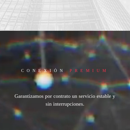
Reproductor
de
vídeo
CONEXIÓN
PREMIUM
Garantizamos por contrato un servicio estable y
sin interrupciones.