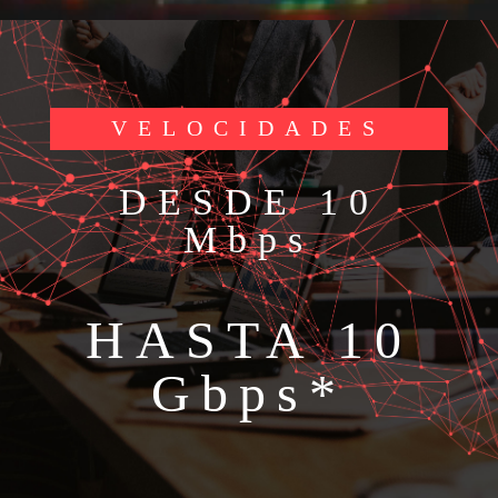
VELOCIDADES
DESDE 10
Mbps
HASTA 10
Gbps*